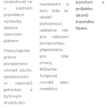
zorientovat se
komfort v
manželství a
v místních
průběhu
tam, kde se
pravidlech
úkonů
nedaří
výstavby
trestního
dohodnout,
daných
řízení.
uděláme vše
územním
pro nalezení
plánem.
kompromisu
přijatelného
Poskytujeme
pro obě
právní
strany.
poradenství
Můžeme
rovněž obcím,
fungovat
společenství
rovněž jako
m vlastníků
mediátor.
jednotek a
bytovým
družstvům.