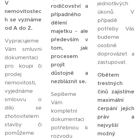
V
jednotlivých
rodičovství a
nemovitostec
úkonů. V
případného
h se vyznáme
případě
dělení
od A do Z.
potřeby Vás
majetku - ale
budeme
především v
Vypracujeme
osobně
tom, jak
Vám smluvní
doprovázet a
procesem
dokumentaci
zastupovat.
projít
pro koupi či
důstojně a
prodej
Obětem
nezbláznit se.
nemovitosti,
trestných
vyjednáme
činů zajistíme
Sepíšeme
smlouvu o
maximální
Vám
dílo se
čerpání jejich
kompletní
zhotovitelem
práv a
dokumentaci
stavby či
nejvyšší
potřebnou k
pomůžeme
možný
rozvodu