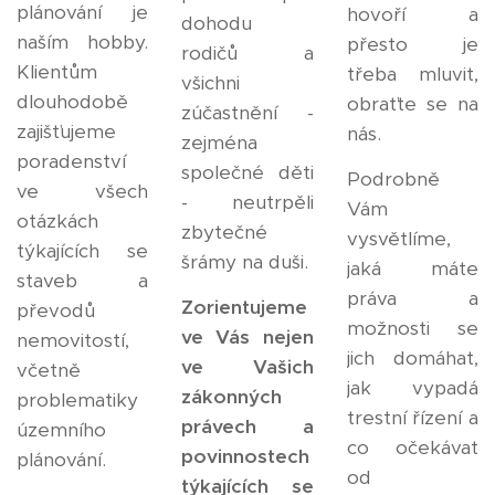
plánování je
hovoří a
dohodu
naším hobby.
přesto je
rodičů a
Klientům
třeba mluvit,
všichni
dlouhodobě
obraťte se na
zúčastnění -
zajišťujeme
nás.
zejména
poradenství
společné děti
Podrobně
ve všech
- neutrpěli
Vám
otázkách
zbytečné
vysvětlíme,
týkajících se
šrámy na duši.
jaká máte
staveb a
práva a
Zorientujeme
převodů
možnosti se
ve Vás nejen
nemovitostí,
jich domáhat,
ve Vašich
včetně
jak vypadá
zákonných
problematiky
trestní řízení a
právech a
územního
co očekávat
povinnostech
plánování.
od
týkajících se