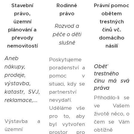
Stavební
Rodinné
Právní pomoc
právo,
právo
obětem
územní
trestných
Rozvod a
plánování a
činů vč.
péče o děti
převody
domácího
slušně
nemovitostí
násilí
Aneb
Poskytujeme
Oběť
nákupy,
poradenství a
trestného
prodeje,
pomoc v
činu má svá
výstavba,
situaci, kdy se
práva
katastr, SVJ,
partnerství
Přihodilo-li se
nevydaří.
reklamace,...
ve Vašem
Uděláme vše
životě něco, o
pro to, aby
Výstavba a
čem se Vám
byl vytvořen
územní
obtížně
prostor pro